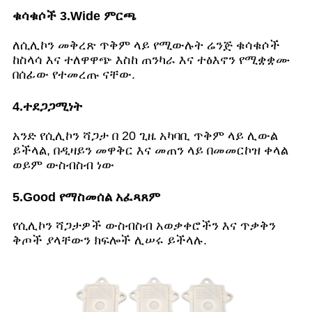
ቁሳቁሶች 3.Wide ምርጫ
ለሲሊኮን መቅረጽ ጥቅም ላይ የሚውሉት ሬንጅ ቁሳቁሶች
ከስላሳ እና ተለዋዋጭ እስከ ጠንካራ እና ተፅእኖን የሚቋቋሙ
በሰፊው የተመረጡ ናቸው.
4.ተደጋጋሚነት
አንድ የሲሊኮን ሻጋታ በ 20 ጊዜ አካባቢ ጥቅም ላይ ሊውል
ይችላል, በዲዛይን መዋቅር እና መጠን ላይ በመመርኮዝ ቀላል
ወይም ውስብስብ ነው
5.Good የማስመሰል አፈጻጸም
የሲሊኮን ሻጋታዎች ውስብስብ አወቃቀሮችን እና ጥቃቅን
ቅጦች ያላቸውን ክፍሎች ሊሠሩ ይችላሉ.