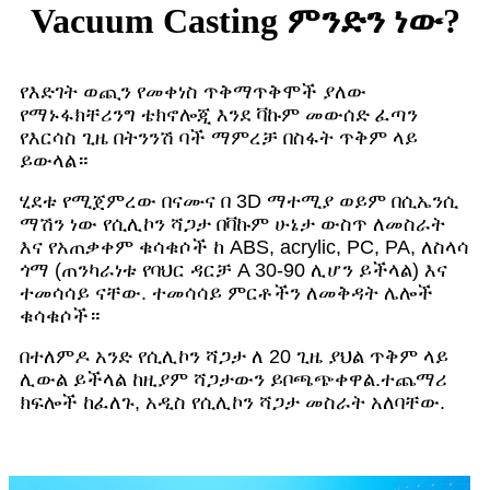
Vacuum Casting ምንድን ነው?
የእድገት ወጪን የመቀነስ ጥቅማጥቅሞች ያለው
የማኑፋክቸሪንግ ቴክኖሎጂ እንደ ቫኩም መውሰድ ፈጣን
የእርሳስ ጊዜ በትንንሽ ባች ማምረቻ በስፋት ጥቅም ላይ
ይውላል።
ሂደቱ የሚጀምረው በናሙና በ 3D ማተሚያ ወይም በሲኤንሲ
ማሽን ነው የሲሊኮን ሻጋታ በቫኩም ሁኔታ ውስጥ ለመስራት
እና የአጠቃቀም ቁሳቁሶች ከ ABS, acrylic, PC, PA, ለስላሳ
ጎማ (ጠንካራነቱ የባህር ዳርቻ A 30-90 ሊሆን ይችላል) እና
ተመሳሳይ ናቸው. ተመሳሳይ ምርቶችን ለመቅዳት ሌሎች
ቁሳቁሶች።
በተለምዶ አንድ የሲሊኮን ሻጋታ ለ 20 ጊዜ ያህል ጥቅም ላይ
ሊውል ይችላል ከዚያም ሻጋታውን ይቦጫጭቀዋል.ተጨማሪ
ክፍሎች ከፈለጉ, አዲስ የሲሊኮን ሻጋታ መስራት አለባቸው.