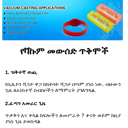
የቫኩም መውሰድ ጥቅሞች
1. ዝቅተኛ ወጪ
የሲሊኮን ሻጋታ ዋጋ ከክትባት ሻጋታ በጣም ያነሰ ነው, ብዙውን
ጊዜ ለአነስተኛ ስብስቦችን ለማምረት ያገለግላል.
2.ፈጣን አመራር ጊዜ
ጥቃቅን እና ቀላል ክፍሎችን ለመሥራት 7 ቀናት ወይም ከዚያ
ያነሰ ጊዜ ይወስዳል