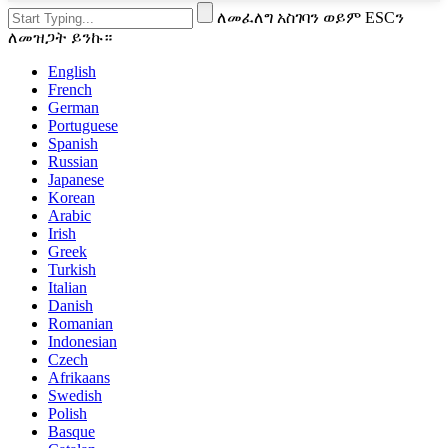
ለመፈለግ አስገባን ወይም ESCን
ለመዝጋት ይንኩ።
English
French
German
Portuguese
Spanish
Russian
Japanese
Korean
Arabic
Irish
Greek
Turkish
Italian
Danish
Romanian
Indonesian
Czech
Afrikaans
Swedish
Polish
Basque