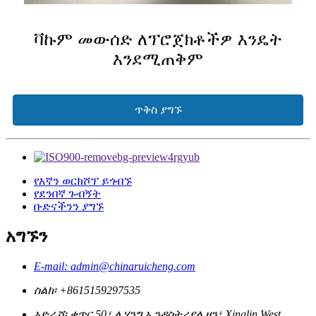
ቫኩም መውሰድ ለፕሮጀክቶችዎ እንዴት
እንደሚጠቅም
ጥቅስ ያግኙ
የእኛን ወርክሾፕ ይጎብኙ
የደንበኛ ጉብኝት
ቡድናችንን ያግኙ
አግኙን
E-mail: admin@chinaruicheng.com
ስልክ፡ +8615159297535
አድራሻ፡ ቁጥር 50፣ ሊሄንግ ኢንዳስትሪያል ዞን፣ Xinglin West