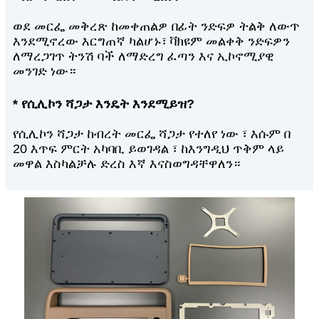
ወደ መርፌ መቅረጽ ከመቀጠልዎ በፊት ንድፍዎ ትልቅ ለውጥ
እንደሚኖረው እርግጠኛ ካልሆኑ፣ ቫክዩም መልቀቅ ንድፍዎን
ለማረጋገጥ ትንሽ ባች ለማድረግ ፈጣን እና ኢኮኖሚያዊ
መንገድ ነው።
* የሲሊኮን ሻጋታ እንዴት እንደሚይዝ?
የሲሊኮን ሻጋታ ከብረት መርፌ ሻጋታ የተለየ ነው ፣ እሱም በ
20 እጥፍ ምርት አካባቢ ይወገዳል ፣ ከእንግዲህ ጥቅም ላይ
መዋል እስካልቻሉ ድረስ እኛ እናስወግዳቸዋለን።