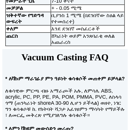
የመምራት ጊዜ
7-10 ቀናት
መቻቻል
+ - 0.05 ሚሜ
ዝቅተኛው የግድግዳ
ቢያንስ 1 ሚሜ (በደንበኛው ስዕል ላይ
ውፍረት
የተመሰረተ)
ቀለም
እንደ ደንበኛ መስፈርቶች
ጨርስ
ሸካራነት ወይም አንጸባራቂ ወለል
አጨራረስ
Vacuum Casting FAQ
* ለቫኩም ማራገፊያ ምን ዓይነት ቁሳቁሶች መጠቀም ይቻላል?
ለቁሳዊው ምርጫ ብዙ አማራጮች አሉ, ለምሳሌ ABS,
acrylic, PC, PP, PE, PA, POM, PMMA, PVC, ለስላሳ
ጎማ (ጠንካራነት shoreA 30-90 ሊሆን ይችላል) ወዘተ, ነገር
ግን ቁሳቁሶቹ ከ. የክትባት ሻጋታ አፈፃፀምን ማሳካት የማይችሉ
፣ ለመርፌ መቅረጽ የሚያገለግሉ ቁሳቁሶች።
* ለምን ቫክዩም መውሰድን መረጡ?