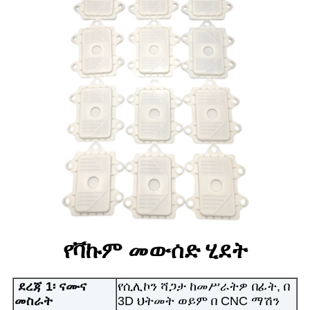
የቫኩም መውሰድ ሂደት
ደረጃ 1፡ ናሙና
የሲሊኮን ሻጋታ ከመሥራትዎ በፊት, በ
መስራት
3D ህትመት ወይም በ CNC ማሽን