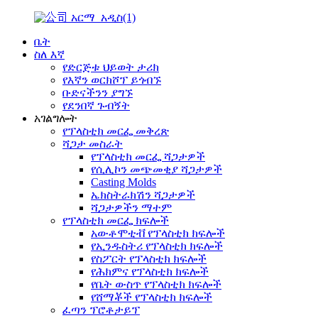
ቤት
ስለ እኛ
የድርጅቱ ህይወት ታሪክ
የእኛን ወርክሾፕ ይጎብኙ
ቡድናችንን ያግኙ
የደንበኛ ጉብኝት
አገልግሎት
የፕላስቲክ መርፌ መቅረጽ
ሻጋታ መስራት
የፕላስቲክ መርፌ ሻጋታዎች
የሲሊኮን መጭመቂያ ሻጋታዎች
Casting Molds
ኤክስትራክሽን ሻጋታዎች
ሻጋታዎችን ማተም
የፕላስቲክ መርፌ ክፍሎች
አውቶሞቲቭ የፕላስቲክ ክፍሎች
የኢንዱስትሪ የፕላስቲክ ክፍሎች
የስፖርት የፕላስቲክ ክፍሎች
የሕክምና የፕላስቲክ ክፍሎች
የቤት ውስጥ የፕላስቲክ ክፍሎች
የሸማቾች የፕላስቲክ ክፍሎች
ፈጣን ፕሮቶታይፕ