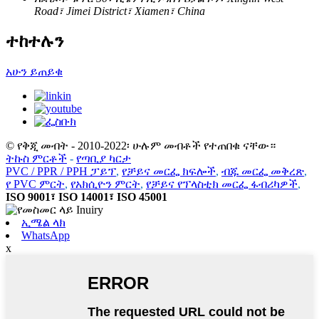
Road፣ Jimei District፣ Xiamen፣ China
ተከተሉን
አሁን ይጠይቁ
© የቅጂ መብት - 2010-2022፡ ሁሉም መብቶች የተጠበቁ ናቸው።
ትኩስ ምርቶች
-
የጣቢያ ካርታ
PVC / PPR / PPH ፓይፕ
,
የቻይና መርፌ ክፍሎች
,
ብጁ መርፌ መቅረጽ
,
የ PVC ምርት
,
የአክሲዮን ምርት
,
የቻይና የፕላስቲክ መርፌ ፋብሪካዎች
,
ISO 9001፣ ISO 14001፣ ISO 45001
ኢሜል ላክ
WhatsApp
x