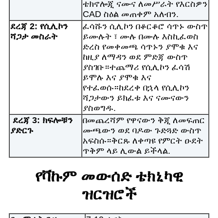
ቴክኖሎጂ ናሙና ለመሥራት የእርስዎን
CAD ስዕል መጠቀም አለብን.
ደረጃ 2: የሲሊኮን
ፈሳሹን ሲሊኮን በቆርቆሮ ሳጥኑ ውስጥ
ሻጋታ መስራት
ይሙሉት ፣ ሙሉ በሙሉ እስኪፈወስ
ድረስ የመቀመጫ ሳጥኑን ያሞቁ እና
ከዚያ ለማዳን ወደ ምድጃ ውስጥ
ያስገቡ።ተጨማሪ የሲሊኮን ፈሳሽ
ይሞሉ እና ያሞቁ እና
የተፈወሱ።ከደረቀ በኋላ የሲሊኮን
ሻጋታውን ይክፈቱ እና ናሙናውን
ያስወግዱ.
ደረጃ 3: ክፍሎቹን
በመጨረሻም የዋናውን ቅጂ ለመፍጠር
ያድርጉ
ሙጫውን ወደ ባዶው ጉድጓድ ውስጥ
አፍስሱ።ቅርጹ ለቀጣዩ የምርት ዑደት
ጥቅም ላይ ሊውል ይችላል.
የቫኩም መውሰድ ቴክኒካዊ
ዝርዝሮች