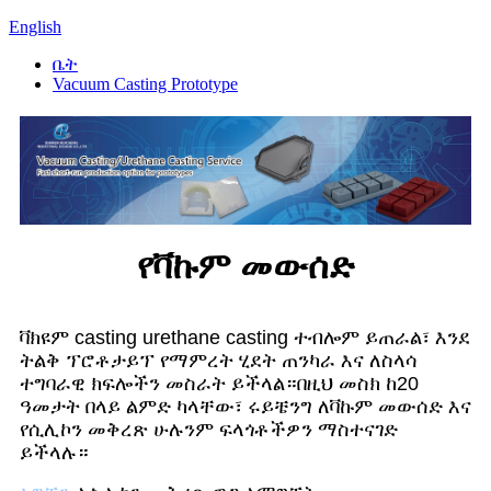
English
ቤት
Vacuum Casting Prototype
የቫኩም መውሰድ
ቫክዩም casting urethane casting ተብሎም ይጠራል፣ እንደ
ትልቅ ፕሮቶታይፕ የማምረት ሂደት ጠንካራ እና ለስላሳ
ተግባራዊ ክፍሎችን መስራት ይችላል።በዚህ መስክ ከ20
ዓመታት በላይ ልምድ ካላቸው፣ ሩይቼንግ ለቫኩም መውሰድ እና
የሲሊኮን መቅረጽ ሁሉንም ፍላጎቶችዎን ማስተናገድ
ይችላሉ።