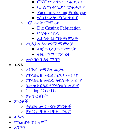
CNC የማሽን ፕሮቶታይፕ
የ3-ል ማተሚያ ፕሮቶታይፕ
Vacuum Casting Prototype
የሉህ ብረት ፕሮቶታይፕ
ብጁ ብረት ማምረት
Die Casting Fabrication
የማተም ስራ
ኤክስትራክሽን ማምረት
የሲሊኮን እና የጎማ ማምረቻ
ብጁ የሲሊኮን ማምረት
ብጁ የጎማ ማምረት
መሰብሰብ እና ማሸግ
ጉዳይ
የ CNC የማሽን መያዣ
የፕላስቲክ መርፌ ሻጋታ መያዣ
የፕላስቲክ መርፌ ክፍሎች መያዣ
ከመጠን በላይ የፕላስቲክ መያዣ
Casting Case Die
ልዩ ፕሮጀክት
ምርቶች
ተለይተው የቀረቡ ምርቶች
PVC / PPR / PPH ፓይፕ
ብሎግ
የሚጠየቁ ጥያቄዎች
አግኙን