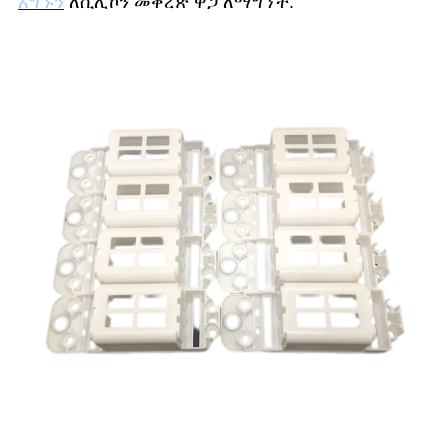
አግኙን
ለሲሊኮን መቅረጽ ዋጋ ለማግኘት.