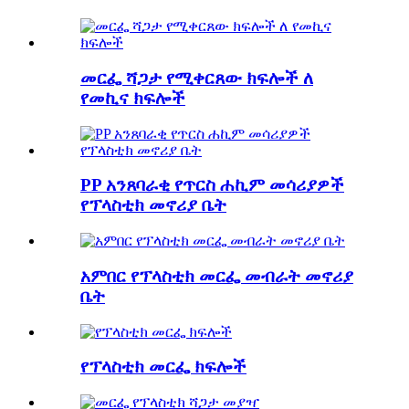
መርፌ ሻጋታ የሚቀርጸው ክፍሎች ለ
የመኪና ክፍሎች
PP አንጸባራቂ የጥርስ ሐኪም መሳሪያዎች
የፕላስቲክ መኖሪያ ቤት
አምበር የፕላስቲክ መርፌ መብራት መኖሪያ
ቤት
የፕላስቲክ መርፌ ክፍሎች