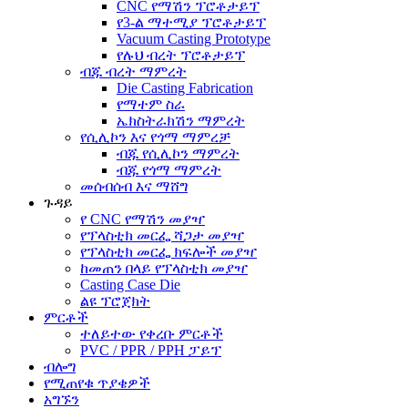
CNC የማሽን ፕሮቶታይፕ
የ3-ል ማተሚያ ፕሮቶታይፕ
Vacuum Casting Prototype
የሉህ ብረት ፕሮቶታይፕ
ብጁ ብረት ማምረት
Die Casting Fabrication
የማተም ስራ
ኤክስትራክሽን ማምረት
የሲሊኮን እና የጎማ ማምረቻ
ብጁ የሲሊኮን ማምረት
ብጁ የጎማ ማምረት
መሰብሰብ እና ማሸግ
ጉዳይ
የ CNC የማሽን መያዣ
የፕላስቲክ መርፌ ሻጋታ መያዣ
የፕላስቲክ መርፌ ክፍሎች መያዣ
ከመጠን በላይ የፕላስቲክ መያዣ
Casting Case Die
ልዩ ፕሮጀክት
ምርቶች
ተለይተው የቀረቡ ምርቶች
PVC / PPR / PPH ፓይፕ
ብሎግ
የሚጠየቁ ጥያቄዎች
አግኙን