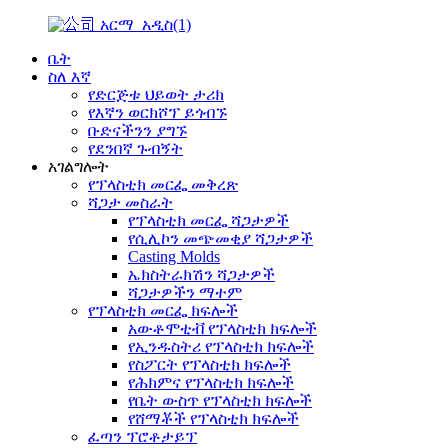
ቤት
ስለ እኛ
የድርጅቱ ህይወት ታሪክ
የእኛን ወርክሾፕ ይጎብኙ
ቡድናችንን ያግኙ
የደንበኛ ጉብኝት
አገልግሎት
የፕላስቲክ መርፌ መቅረጽ
ሻጋታ መስራት
የፕላስቲክ መርፌ ሻጋታዎች
የሲሊኮን መጭመቂያ ሻጋታዎች
Casting Molds
ኤክስትራክሽን ሻጋታዎች
ሻጋታዎችን ማተም
የፕላስቲክ መርፌ ክፍሎች
አውቶሞቲቭ የፕላስቲክ ክፍሎች
የኢንዱስትሪ የፕላስቲክ ክፍሎች
የስፖርት የፕላስቲክ ክፍሎች
የሕክምና የፕላስቲክ ክፍሎች
የቤት ውስጥ የፕላስቲክ ክፍሎች
የሸማቾች የፕላስቲክ ክፍሎች
ፈጣን ፕሮቶታይፕ