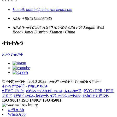
E-mail: admin@chinaruicheng.com
ስልክ፡ +8615159297535
አድራሻ፡ ቁጥር 50፣ ሊሄንግ ኢንዳስትሪያል ዞን፣ Xinglin West
Road፣ Jimei District፣ Xiamen፣ China
ተከተሉን
አሁን ይጠይቁ
© የቅጂ መብት - 2010-2022፡ ሁሉም መብቶች የተጠበቁ ናቸው።
ትኩስ ምርቶች
-
የጣቢያ ካርታ
የ PVC ምርት
,
የቻይና የፕላስቲክ መርፌ ፋብሪካዎች
,
PVC / PPR / PPH
ፓይፕ
,
የቻይና መርፌ ክፍሎች
,
ብጁ መርፌ መቅረጽ
,
የአክሲዮን ምርት
,
ISO 9001፣ ISO 14001፣ ISO 45001
ኢሜል ላክ
WhatsApp