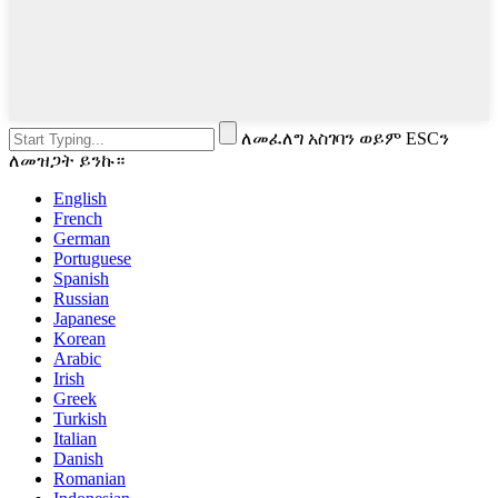
ለመፈለግ አስገባን ወይም ESCን
ለመዝጋት ይንኩ።
English
French
German
Portuguese
Spanish
Russian
Japanese
Korean
Arabic
Irish
Greek
Turkish
Italian
Danish
Romanian