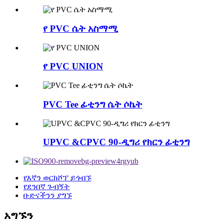
የ PVC ሴት አስማሚ
የ PVC UNION
PVC Tee ፊቲንግ ሴት ሶኬት
UPVC &CPVC 90-ዲግሪ የክርን ፊቲንግ
የእኛን ወርክሾፕ ይጎብኙ
የደንበኛ ጉብኝት
ቡድናችንን ያግኙ
አግኙን