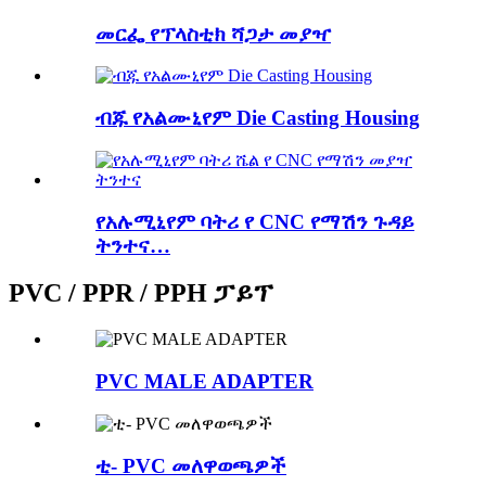
መርፌ የፕላስቲክ ሻጋታ መያዣ
ብጁ የአልሙኒየም Die Casting Housing
የአሉሚኒየም ባትሪ የ CNC የማሽን ጉዳይ
ትንተና…
PVC / PPR / PPH ፓይፕ
PVC MALE ADAPTER
ቲ- PVC መለዋወጫዎች