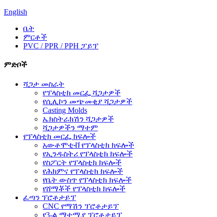
English
ቤት
ምርቶች
PVC / PPR / PPH ፓይፕ
ምድቦች
ሻጋታ መስራት
የፕላስቲክ መርፌ ሻጋታዎች
የሲሊኮን መጭመቂያ ሻጋታዎች
Casting Molds
ኤክስትራክሽን ሻጋታዎች
ሻጋታዎችን ማተም
የፕላስቲክ መርፌ ክፍሎች
አውቶሞቲቭ የፕላስቲክ ክፍሎች
የኢንዱስትሪ የፕላስቲክ ክፍሎች
የስፖርት የፕላስቲክ ክፍሎች
የሕክምና የፕላስቲክ ክፍሎች
የቤት ውስጥ የፕላስቲክ ክፍሎች
የሸማቾች የፕላስቲክ ክፍሎች
ፈጣን ፕሮቶታይፕ
CNC የማሽን ፕሮቶታይፕ
የ3-ል ማተሚያ ፕሮቶታይፕ