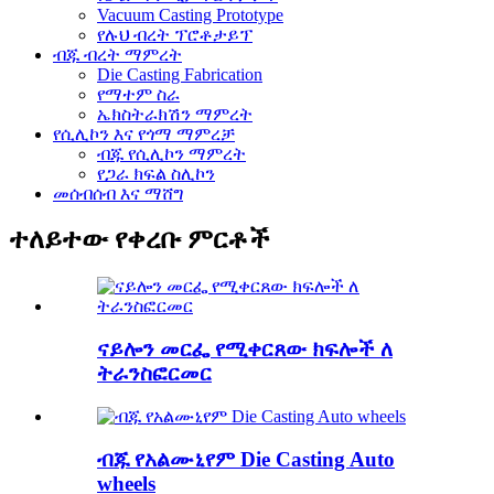
Vacuum Casting Prototype
የሉህ ብረት ፕሮቶታይፕ
ብጁ ብረት ማምረት
Die Casting Fabrication
የማተም ስራ
ኤክስትራክሽን ማምረት
የሲሊኮን እና የጎማ ማምረቻ
ብጁ የሲሊኮን ማምረት
የጋራ ክፍል ስሊኮን
መሰብሰብ እና ማሸግ
ተለይተው የቀረቡ ምርቶች
ናይሎን መርፌ የሚቀርጸው ክፍሎች ለ
ትራንስፎርመር
ብጁ የአልሙኒየም Die Casting Auto
wheels