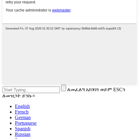
ለመፈለግ አስገባን ወይም ESCን
ለመዝጋት ይንኩ።
English
French
German
Portuguese
Spanish
Russian