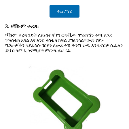
ተጨማሪ
3. የቫኩም ቀረጻ:
የቫኩም ቀረጻ ሂደት ለአነስተኛ የፕሮዱቪው ሞሬክሽን ሩጫ እንደ
ፕላስቲክ አካል እና እንደ ላስቲክ ክፍል ያገለግላል።ውድ የሆኑ
ሻጋታዎችን ሳያፈስሱ ገበያን ለመፈተሽ ትንሽ ሩጫ እንዲኖርዎ ሲፈልጉ
ይህ በጣም ኢኮኖሚያዊ ምርጫ ይሆናል.