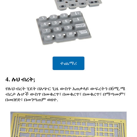
ተጨማሪ
4. ሉህ ብረት;
የሉህ ብረት ሂደት በአጭር ጊዜ ውስጥ አጠቃላይ ውፍረትን በ6ሚ.ሜ
ብረታ ሉሆች ውስጥ በመቁረጥ፣ በመቁረጥ፣ በመቁረጥ፣ በማጣመም፣
በመበየድ፣ በመገጣጠም ወዘተ.