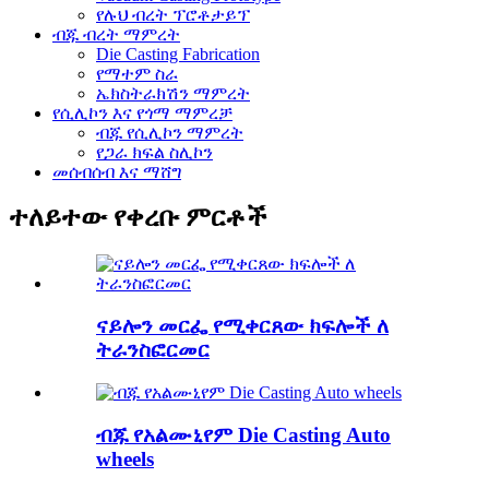
የሉህ ብረት ፕሮቶታይፕ
ብጁ ብረት ማምረት
Die Casting Fabrication
የማተም ስራ
ኤክስትራክሽን ማምረት
የሲሊኮን እና የጎማ ማምረቻ
ብጁ የሲሊኮን ማምረት
የጋራ ክፍል ስሊኮን
መሰብሰብ እና ማሸግ
ተለይተው የቀረቡ ምርቶች
ናይሎን መርፌ የሚቀርጸው ክፍሎች ለ
ትራንስፎርመር
ብጁ የአልሙኒየም Die Casting Auto
wheels