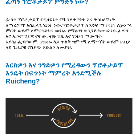
ፈጣን ፕሮቶታይፕ ምንድን ነው?
ፈጣን ፕሮቶታይፕ የዲዛይኑን ምክንያታዊነት እና ትክክለኛነት
ለማረጋገጥ አስፈላጊ ሂደት ነው.ፕሮቶታይፕ ለንድፍ ማሻሻያ፣ ለጅምላ
ምርት ወይም ለምህንድስና ሙከራ የማዕዘን ድንጋይ ነው።እነሱ ፈጣን
እና ኢኮኖሚያዊ ናቸው, ብዙ ጊዜ እና ገንዘብ ማውጣት
አያስፈልጋቸውም, በንድፍ ላይ ጥልቅ ግምገማ ለማግኘት ወይም በገበያ
ላይ ጊዜያዊ የሽያጭ እድልን ለመያዝ.
እርስዎን እና ንግድዎን የሚረዳውን ፕሮቶታይፕ
እንዴት በፍጥነት ማምረት እንደሚችሉ
Ruicheng?