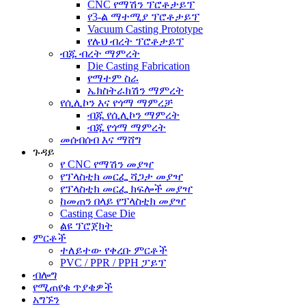
CNC የማሽን ፕሮቶታይፕ
የ3-ል ማተሚያ ፕሮቶታይፕ
Vacuum Casting Prototype
የሉህ ብረት ፕሮቶታይፕ
ብጁ ብረት ማምረት
Die Casting Fabrication
የማተም ስራ
ኤክስትራክሽን ማምረት
የሲሊኮን እና የጎማ ማምረቻ
ብጁ የሲሊኮን ማምረት
ብጁ የጎማ ማምረት
መሰብሰብ እና ማሸግ
ጉዳይ
የ CNC የማሽን መያዣ
የፕላስቲክ መርፌ ሻጋታ መያዣ
የፕላስቲክ መርፌ ክፍሎች መያዣ
ከመጠን በላይ የፕላስቲክ መያዣ
Casting Case Die
ልዩ ፕሮጀክት
ምርቶች
ተለይተው የቀረቡ ምርቶች
PVC / PPR / PPH ፓይፕ
ብሎግ
የሚጠየቁ ጥያቄዎች
አግኙን