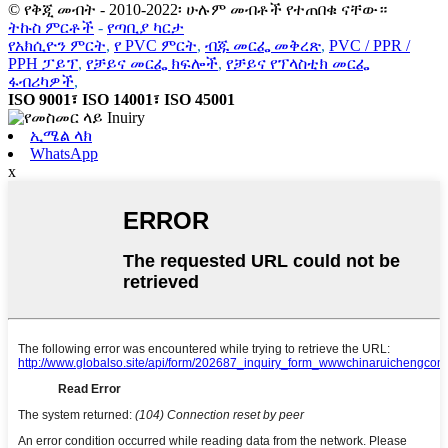
© የቅጂ መብት - 2010-2022፡ ሁሉም መብቶች የተጠበቁ ናቸው።
ትኩስ ምርቶች
-
የጣቢያ ካርታ
የአክሲዮን ምርት
,
የ PVC ምርት
,
ብጁ መርፌ መቅረጽ
,
PVC / PPR /
PPH ፓይፕ
,
የቻይና መርፌ ክፍሎች
,
የቻይና የፕላስቲክ መርፌ
ፋብሪካዎች
,
ISO 9001፣ ISO 14001፣ ISO 45001
ኢሜል ላክ
WhatsApp
x