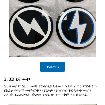
ተጨማሪ
2. 3D ህትመት፡
SLA ወይም SLS ሙጫ የፕላስቲክ ህትመት ሂደት ፈጣን ምርት ነው
በከፊል የፍተሻ መዋቅሮችን / የገጽታ / የስብስብ ጉድለቶች መሆን
አለበት. በአጠቃላይ በቅድመ ንድፍ ውስጥ ጥቅም ላይ ይውላል.