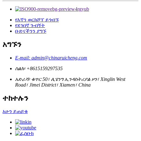
የእኛን ወርክሾፕ ይጎብኙ
የደንበኛ ጉብኝት
ቡድናችንን ያግኙ
አግኙን
E-mail: admin@chinaruicheng.com
ስልክ፡ +8615159297535
አድራሻ፡ ቁጥር 50፣ ሊሄንግ ኢንዳስትሪያል ዞን፣ Xinglin West
Road፣ Jimei District፣ Xiamen፣ China
ተከተሉን
አሁን ይጠይቁ