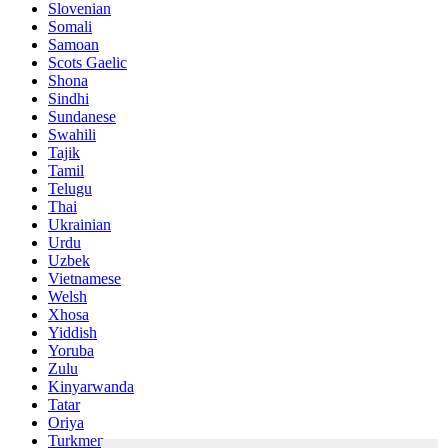
Slovenian
Somali
Samoan
Scots Gaelic
Shona
Sindhi
Sundanese
Swahili
Tajik
Tamil
Telugu
Thai
Ukrainian
Urdu
Uzbek
Vietnamese
Welsh
Xhosa
Yiddish
Yoruba
Zulu
Kinyarwanda
Tatar
Oriya
Turkmen