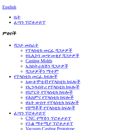
English
ቤት
ፈጣን ፕሮቶታይፕ
ምድቦች
ሻጋታ መስራት
የፕላስቲክ መርፌ ሻጋታዎች
የሲሊኮን መጭመቂያ ሻጋታዎች
Casting Molds
ኤክስትራክሽን ሻጋታዎች
ሻጋታዎችን ማተም
የፕላስቲክ መርፌ ክፍሎች
አውቶሞቲቭ የፕላስቲክ ክፍሎች
የኢንዱስትሪ የፕላስቲክ ክፍሎች
የስፖርት የፕላስቲክ ክፍሎች
የሕክምና የፕላስቲክ ክፍሎች
የቤት ውስጥ የፕላስቲክ ክፍሎች
የሸማቾች የፕላስቲክ ክፍሎች
ፈጣን ፕሮቶታይፕ
CNC የማሽን ፕሮቶታይፕ
የ3-ል ማተሚያ ፕሮቶታይፕ
Vacuum Casting Prototype