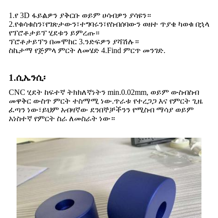
1.የ 3D ፋይልዎን ያቅርቡ ወይም ሀሳብዎን ያሳዩን።
2.የቁሳቁስን፣የገጽታውን፣ተግባሩን፣የስብሰባውን ወዘተ ጥያቄ ካወቁ በኋላ
የፕሮቶታይፕ ሂደቱን ይምረጡ።
ፕሮቶታይፕን በመሞከር 3.ንድፍዎን ያሻሽሉ።
ስኬታማ የጅምላ ምርት ለመሄድ 4.Find ምርጥ መንገድ.
1.ሲኤንሲ፡
CNC ሂደት ከፍተኛ ትክክለኛነትን min.0.02mm, ወይም ውስብስብ
መዋቅር ውስጥ ምርት ተስማሚ ነው.ጥራቱ የተረጋጋ እና የምርት ጊዜ
ፈጣን ነው፣ይህም አብዛኛው ደንበኞቻችንን የሚስብ ማሳያ ወይም
አነስተኛ የምርት ስራ ለመስራት ነው።