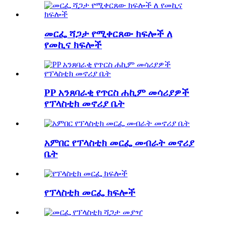
መርፌ ሻጋታ የሚቀርጸው ክፍሎች ለ
የመኪና ክፍሎች
PP አንጸባራቂ የጥርስ ሐኪም መሳሪያዎች
የፕላስቲክ መኖሪያ ቤት
አምበር የፕላስቲክ መርፌ መብራት መኖሪያ
ቤት
የፕላስቲክ መርፌ ክፍሎች