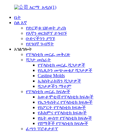
ቤት
ስለ እኛ
የድርጅቱ ህይወት ታሪክ
የእኛን ወርክሾፕ ይጎብኙ
ቡድናችንን ያግኙ
የደንበኛ ጉብኝት
አገልግሎት
የፕላስቲክ መርፌ መቅረጽ
ሻጋታ መስራት
የፕላስቲክ መርፌ ሻጋታዎች
የሲሊኮን መጭመቂያ ሻጋታዎች
Casting Molds
ኤክስትራክሽን ሻጋታዎች
ሻጋታዎችን ማተም
የፕላስቲክ መርፌ ክፍሎች
አውቶሞቲቭ የፕላስቲክ ክፍሎች
የኢንዱስትሪ የፕላስቲክ ክፍሎች
የስፖርት የፕላስቲክ ክፍሎች
የሕክምና የፕላስቲክ ክፍሎች
የቤት ውስጥ የፕላስቲክ ክፍሎች
የሸማቾች የፕላስቲክ ክፍሎች
ፈጣን ፕሮቶታይፕ