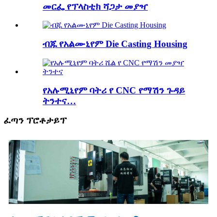
መርፌ የፕላስቲክ ሻጋታ መያዣ
ብጁ የአልሙኒየም Die Casting Housing
የአሉሚኒየም ባትሪ የ CNC የማሽን ጉዳይ
ትንተና…
ፈጣን ፕሮቶታይፕ