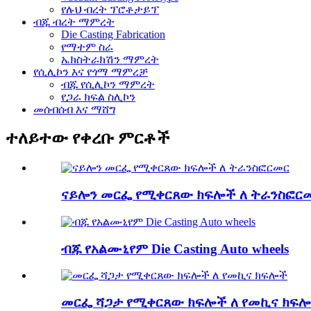
የሉህ ብረት ፕሮቶታይፕ
ብጁ ብረት ማምረት
Die Casting Fabrication
የማተም ስራ
ኤክስትራክሽን ማምረት
የሲሊኮን እና የጎማ ማምረቻ
ብጁ የሲሊኮን ማምረት
የጋራ ክፍል ስሊኮን
መሰብሰብ እና ማሸግ
ተለይተው የቀረቡ ምርቶች
ናይሎን መርፌ የሚቀርጸው ክፍሎች ለ ትራንስፎር
ብጁ የአልሙኒየም Die Casting Auto wheels
መርፌ ሻጋታ የሚቀርጸው ክፍሎች ለ የመኪና ክፍ