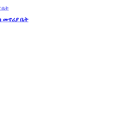
ክ መኖሪያ ቤት