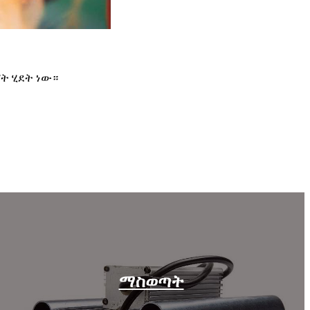
ት ሂደት ነው።
ማስወጣት