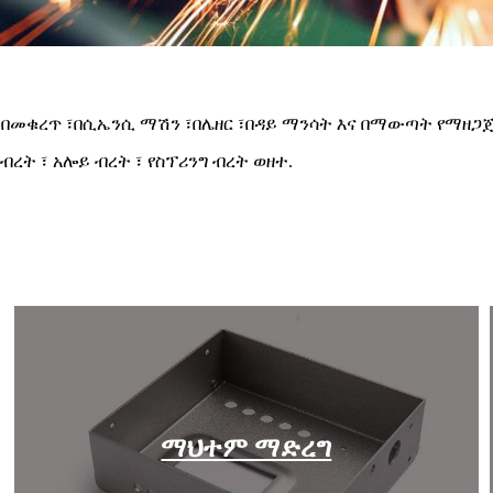
በመቁረጥ ፣በሲኤንሲ ማሽን ፣በሌዘር ፣በዳይ ማንሳት እና በማውጣት የማዘጋጀ
ብረት ፣ አሎይ ብረት ፣ የስፕሪንግ ብረት ወዘተ.
ማህተም ማድረግ