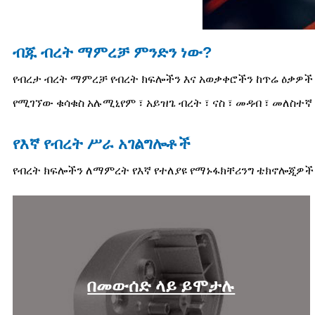
ብጁ ብረት ማምረቻ ምንድን ነው?
የብረታ ብረት ማምረቻ የብረት ክፍሎችን እና አወቃቀሮችን ከጥሬ ዕቃዎች 
የሚገኘው ቁሳቁስ አሉሚኒየም ፣ አይዝጌ ብረት ፣ ናስ ፣ መዳብ ፣ መለስተኛ 
የእኛ የብረት ሥራ አገልግሎቶች
የብረት ክፍሎችን ለማምረት የእኛ የተለያዩ የማኑፋክቸሪንግ ቴክኖሎጂዎች
በመውሰድ ላይ ይሞታሉ