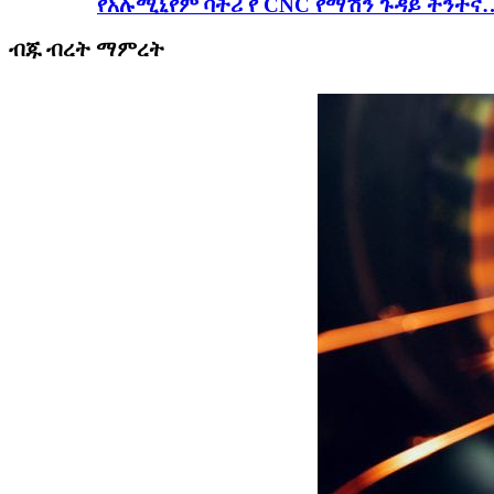
የአሉሚኒየም ባትሪ የ CNC የማሽን ጉዳይ ትንተና
ብጁ ብረት ማምረት