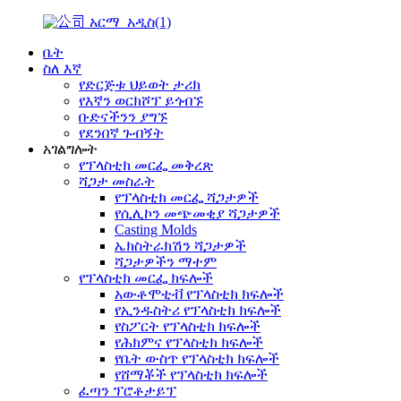
ቤት
ስለ እኛ
የድርጅቱ ህይወት ታሪክ
የእኛን ወርክሾፕ ይጎብኙ
ቡድናችንን ያግኙ
የደንበኛ ጉብኝት
አገልግሎት
የፕላስቲክ መርፌ መቅረጽ
ሻጋታ መስራት
የፕላስቲክ መርፌ ሻጋታዎች
የሲሊኮን መጭመቂያ ሻጋታዎች
Casting Molds
ኤክስትራክሽን ሻጋታዎች
ሻጋታዎችን ማተም
የፕላስቲክ መርፌ ክፍሎች
አውቶሞቲቭ የፕላስቲክ ክፍሎች
የኢንዱስትሪ የፕላስቲክ ክፍሎች
የስፖርት የፕላስቲክ ክፍሎች
የሕክምና የፕላስቲክ ክፍሎች
የቤት ውስጥ የፕላስቲክ ክፍሎች
የሸማቾች የፕላስቲክ ክፍሎች
ፈጣን ፕሮቶታይፕ