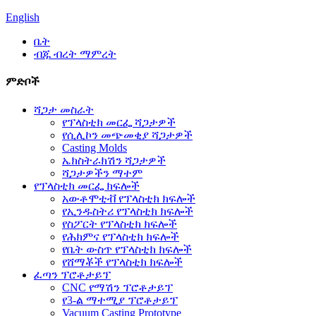
English
ቤት
ብጁ ብረት ማምረት
ምድቦች
ሻጋታ መስራት
የፕላስቲክ መርፌ ሻጋታዎች
የሲሊኮን መጭመቂያ ሻጋታዎች
Casting Molds
ኤክስትራክሽን ሻጋታዎች
ሻጋታዎችን ማተም
የፕላስቲክ መርፌ ክፍሎች
አውቶሞቲቭ የፕላስቲክ ክፍሎች
የኢንዱስትሪ የፕላስቲክ ክፍሎች
የስፖርት የፕላስቲክ ክፍሎች
የሕክምና የፕላስቲክ ክፍሎች
የቤት ውስጥ የፕላስቲክ ክፍሎች
የሸማቾች የፕላስቲክ ክፍሎች
ፈጣን ፕሮቶታይፕ
CNC የማሽን ፕሮቶታይፕ
የ3-ል ማተሚያ ፕሮቶታይፕ
Vacuum Casting Prototype