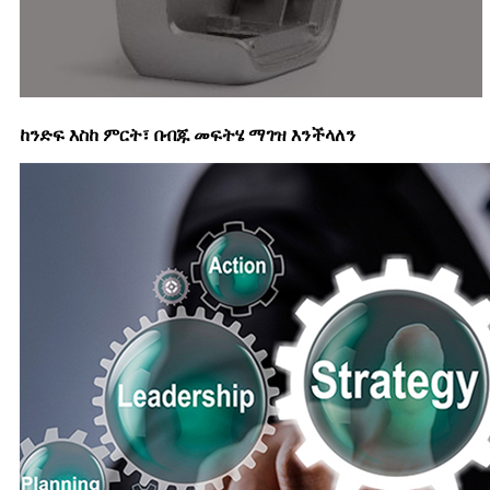
ከንድፍ እስከ ምርት፣ በብጁ መፍትሄ ማገዝ እንችላለን