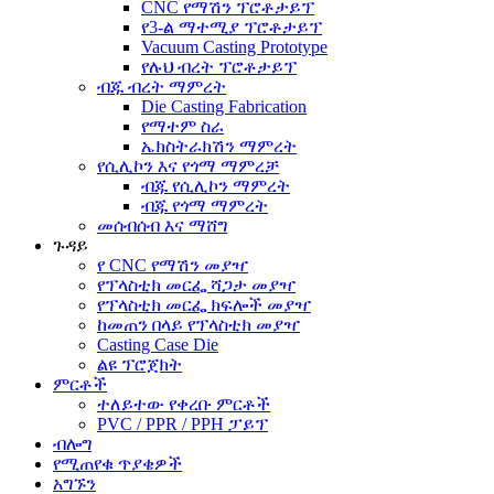
CNC የማሽን ፕሮቶታይፕ
የ3-ል ማተሚያ ፕሮቶታይፕ
Vacuum Casting Prototype
የሉህ ብረት ፕሮቶታይፕ
ብጁ ብረት ማምረት
Die Casting Fabrication
የማተም ስራ
ኤክስትራክሽን ማምረት
የሲሊኮን እና የጎማ ማምረቻ
ብጁ የሲሊኮን ማምረት
ብጁ የጎማ ማምረት
መሰብሰብ እና ማሸግ
ጉዳይ
የ CNC የማሽን መያዣ
የፕላስቲክ መርፌ ሻጋታ መያዣ
የፕላስቲክ መርፌ ክፍሎች መያዣ
ከመጠን በላይ የፕላስቲክ መያዣ
Casting Case Die
ልዩ ፕሮጀክት
ምርቶች
ተለይተው የቀረቡ ምርቶች
PVC / PPR / PPH ፓይፕ
ብሎግ
የሚጠየቁ ጥያቄዎች
አግኙን