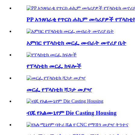
PP አንጸባራቂ የጥርስ ሐኪም መሳሪያዎች የፕላስቲ
አምበር የፕላስቲክ መርፌ መብራት መኖሪያ ቤት
የፕላስቲክ መርፌ ክፍሎች
መርፌ የፕላስቲክ ሻጋታ መያዣ
ብጁ የአልሙኒየም Die Casting Housing