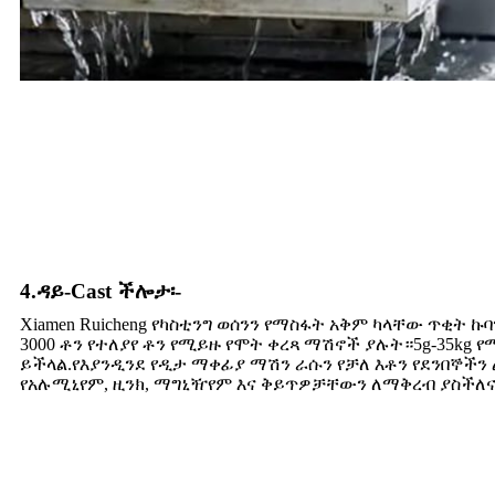
4.ዳይ-Cast ችሎታ፡-
Xiamen Ruicheng የካስቲንግ ወሰንን የማስፋት አቅም ካላቸው ጥቂት ኩ
3000 ቶን የተለያየ ቶን የሚይዙ የሞት ቀረጻ ማሽኖች ያሉት።5g-35k
ይችላል.የእያንዲንደ የዲታ ማቀፊያ ማሽን ራሱን የቻለ እቶን የደንበኞችን
የአሉሚኒየም, ዚንክ, ማግኒዥየም እና ቅይጥዎቻቸውን ለማቅረብ ያስችለና