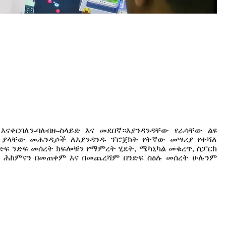
እናቀርባለን-ባለብዙ-ስላይድ እና መደበኛ።እያንዳንዳቸው የራሳቸው ልዩ
 ያላቸው መሐንዲሶች ለእያንዳንዱ ፕሮጀክት የትኛው መሣሪያ የተሻለ
ድፍ ንድፍ መሰረት ክፍሎቹን የማምረት ሂደት, ሜካኒካል መቁረጥ, ስፓርክ
ቀት ሕክምናን በመጠቀም እና በመጨረሻም በንድፍ ስዕሉ መሰረት ሁሉንም