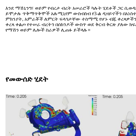
እንደ ማሽኒንግ፣ ወይም የብረታ ብረት አሠራሮች ካሉት ሂደቶች ጋር ሲ
ይሞታሉ ጥቅማጥቅሞች አሉሚኒየም ውስብስብ የ3-ል ዲዛይኖችን በአነስ
ምክንያት, አምራቾች ለምርት ፍላጎታቸው ተስማሚ የሆኑ ብጁ ቀረጻዎችን
ቀረጻ ቀልጦ የተሠራ ብረትን በሰከንዶች ውስጥ ወደ ቅርብ ቅርጽ ያለው ክ
የማሽን ወይም ሌሎች ስራዎች ሊጠፉ ይችላሉ።
የመውሰድ ሂደት