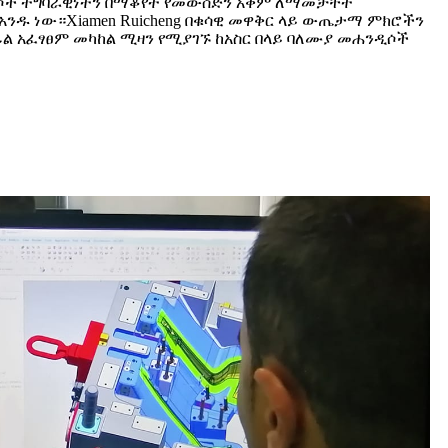
ሐንዲሶች ተግባራዊነትን በማቆየት የመውሰድን አቅም ለማመቻቸት
ዱ ነው።Xiamen Ruicheng በቁሳዊ መዋቅር ላይ ውጤታማ ምክሮችን
ከፊል አፈፃፀም መካከል ሚዛን የሚያገኙ ከአስር በላይ ባለሙያ መሐንዲሶች