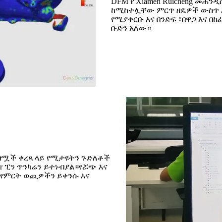
DFM የ Xiamen Ruicheng መ
ከሚከተሏቸው ምርጥ ዘዴዎች ውስጥ አን
የሚያቀርቡ እና በንድፍ ፣በዋጋ እና በ
ቡድን አለው።
 በሟች ቀረጻ ላይ የሚታዩትን ጉድለቶች
tor ፒን ጥንካሬን ይተነብያል።የሯጭ እና
ና የምርት ወጪዎችን ይቀንሱ እና