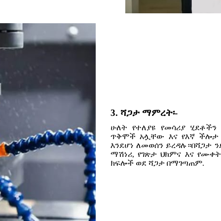
3. ሻጋታ ማምረት፡-
ሁለት የተለያዩ የመሳሪያ ሂደቶችን 
ጥቅሞች አሏቸው እና የእኛ ችሎታ
እንደሆነ ለመወሰን ይረዳሉ።በሻጋታ ን
ማሽነሪ, የገጽታ ህክምና እና የሙ
ክፍሎች ወደ ሻጋታ በማገጣጠም.