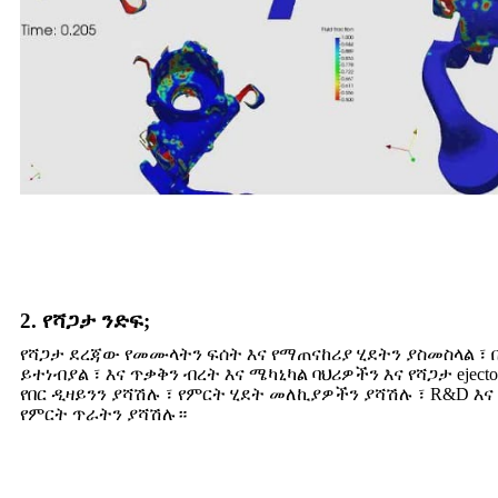
2. የሻጋታ ንድፍ;
የሻጋታ ደረጃው የመሙላትን ፍሰት እና የማጠናከሪያ ሂደትን ያስመስላል ፣
ይተነብያል ፣ እና ጥቃቅን ብረት እና ሜካኒካል ባህሪዎችን እና የሻጋታ ejec
የበር ዲዛይንን ያሻሽሉ ፣ የምርት ሂደት መለኪያዎችን ያሻሽሉ ፣ R&D እ
የምርት ጥራትን ያሻሽሉ።