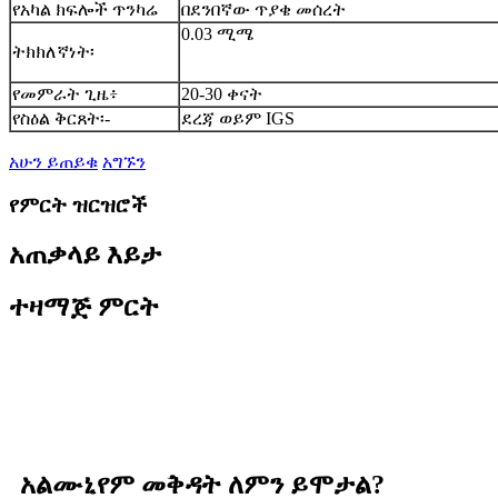
የአካል ክፍሎች ጥንካሬ
በደንበኛው ጥያቄ መሰረት
0.03 ሚሜ
ትክክለኛነት፡
የመምራት ጊዜ፥
20-30 ቀናት
የስዕል ቅርጸት፡-
ደረጃ ወይም IGS
አሁን ይጠይቁ
አግኙን
የምርት ዝርዝሮች
አጠቃላይ እይታ
ተዛማጅ ምርት
አልሙኒየም መቅዳት ለምን ይሞታል?