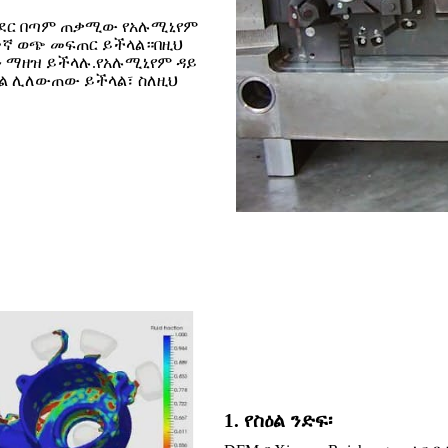
ወዳደር በጣም ጠቃሚው የአሉሚኒየም
ተኛ ወጭ መፍጠር ይችላል።በዚህ
 ማዘዝ ይችላሉ.የአሉሚኒየም ዳይ
ፍል ሊለውጠው ይችላል፣ ስለዚህ
1. የስዕል ንድፍ፡