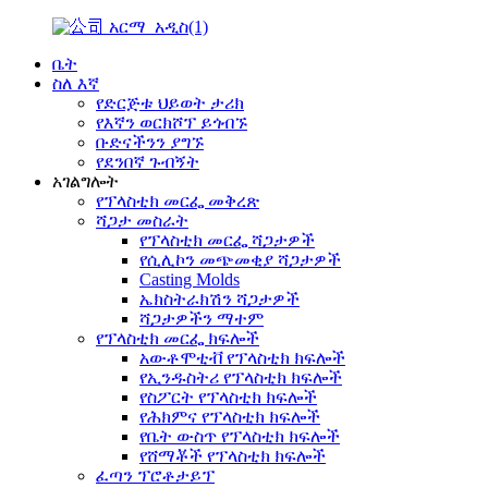
ቤት
ስለ እኛ
የድርጅቱ ህይወት ታሪክ
የእኛን ወርክሾፕ ይጎብኙ
ቡድናችንን ያግኙ
የደንበኛ ጉብኝት
አገልግሎት
የፕላስቲክ መርፌ መቅረጽ
ሻጋታ መስራት
የፕላስቲክ መርፌ ሻጋታዎች
የሲሊኮን መጭመቂያ ሻጋታዎች
Casting Molds
ኤክስትራክሽን ሻጋታዎች
ሻጋታዎችን ማተም
የፕላስቲክ መርፌ ክፍሎች
አውቶሞቲቭ የፕላስቲክ ክፍሎች
የኢንዱስትሪ የፕላስቲክ ክፍሎች
የስፖርት የፕላስቲክ ክፍሎች
የሕክምና የፕላስቲክ ክፍሎች
የቤት ውስጥ የፕላስቲክ ክፍሎች
የሸማቾች የፕላስቲክ ክፍሎች
ፈጣን ፕሮቶታይፕ