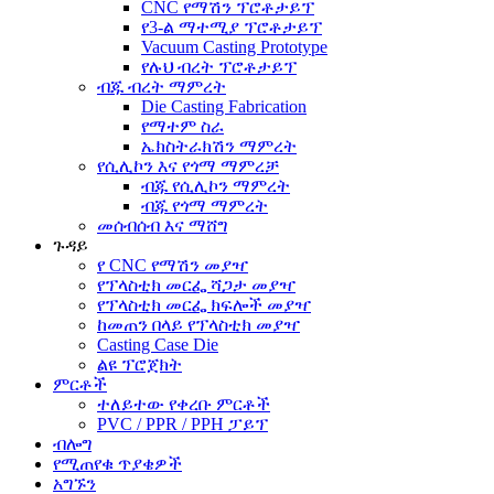
CNC የማሽን ፕሮቶታይፕ
የ3-ል ማተሚያ ፕሮቶታይፕ
Vacuum Casting Prototype
የሉህ ብረት ፕሮቶታይፕ
ብጁ ብረት ማምረት
Die Casting Fabrication
የማተም ስራ
ኤክስትራክሽን ማምረት
የሲሊኮን እና የጎማ ማምረቻ
ብጁ የሲሊኮን ማምረት
ብጁ የጎማ ማምረት
መሰብሰብ እና ማሸግ
ጉዳይ
የ CNC የማሽን መያዣ
የፕላስቲክ መርፌ ሻጋታ መያዣ
የፕላስቲክ መርፌ ክፍሎች መያዣ
ከመጠን በላይ የፕላስቲክ መያዣ
Casting Case Die
ልዩ ፕሮጀክት
ምርቶች
ተለይተው የቀረቡ ምርቶች
PVC / PPR / PPH ፓይፕ
ብሎግ
የሚጠየቁ ጥያቄዎች
አግኙን