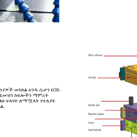
ባንያዎች መካከል አንዱ ሲሆን ከ58-
g የሚመዝን ክፍሎችን ማምረት
 ልዩ ፍላጎት ለማሟላት የተለያዩ
ል.