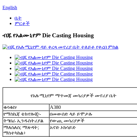
English
ቤት
ምርቶች
ብጁ የአልሙኒየም Die Casting Housing
የአሉሚኒየም ማጥመጃ መሳሪያዎች መኖሪያ ቤት
ቁሳቁስ፡
A380
የማስኬጃ ቴክኖሎጂ፡-
በመውሰድ ላይ ይሞታሉ
ትግበራ ኢንዱስትሪያል
የውጪ መሳሪያዎች
ማለስለስ; ማጽዳት;
አኖድ ኦክሳይድ
ማስተካከል፥