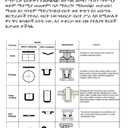
የማምረቻ ሂደቶችን ያጠቃልላል፣ ለምሳሌ ጡጫ፣ ማሽን ማተሚያ
ወይም ማተሚያ መጠቀም፣ ባዶ ማድረግ፣ ማስመሰል፣ መታጠፍ፣
ማጠፍ እና ሳንቲም ማድረግ።ሉህ ብረት ወደ ቀጭን እና ጠፍጣፋ
ቁርጥራጮች የተሰራ ብረት ነው።በብረታ ብረት ሥራ ላይ ከሚውሉት
ዋና ዋና ቁሳቁሶች አንዱ ነው, እና ተቆርጦ ወደ ብዙ የተለያዩ ቅርጾች
ሊታጠፍ ይችላል.