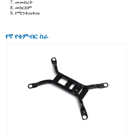
7. መመስረት
8. መከርከም
9. የሚንቀጠቀጡ
የኛ የቴምብር ስራ