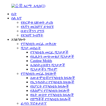
ቤት
ስለ እኛ
የድርጅቱ ህይወት ታሪክ
የእኛን ወርክሾፕ ይጎብኙ
ቡድናችንን ያግኙ
የደንበኛ ጉብኝት
አገልግሎት
የፕላስቲክ መርፌ መቅረጽ
ሻጋታ መስራት
የፕላስቲክ መርፌ ሻጋታዎች
የሲሊኮን መጭመቂያ ሻጋታዎች
Casting Molds
ኤክስትራክሽን ሻጋታዎች
ሻጋታዎችን ማተም
የፕላስቲክ መርፌ ክፍሎች
አውቶሞቲቭ የፕላስቲክ ክፍሎች
የኢንዱስትሪ የፕላስቲክ ክፍሎች
የስፖርት የፕላስቲክ ክፍሎች
የሕክምና የፕላስቲክ ክፍሎች
የቤት ውስጥ የፕላስቲክ ክፍሎች
የሸማቾች የፕላስቲክ ክፍሎች
ፈጣን ፕሮቶታይፕ