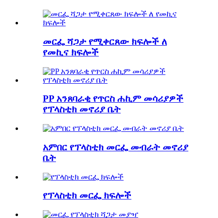
መርፌ ሻጋታ የሚቀርጸው ክፍሎች ለ
የመኪና ክፍሎች
PP አንጸባራቂ የጥርስ ሐኪም መሳሪያዎች
የፕላስቲክ መኖሪያ ቤት
አምበር የፕላስቲክ መርፌ መብራት መኖሪያ
ቤት
የፕላስቲክ መርፌ ክፍሎች