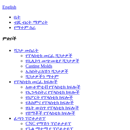
English
ቤት
ብጁ ብረት ማምረት
የማተም ስራ
ምድቦች
ሻጋታ መስራት
የፕላስቲክ መርፌ ሻጋታዎች
የሲሊኮን መጭመቂያ ሻጋታዎች
Casting Molds
ኤክስትራክሽን ሻጋታዎች
ሻጋታዎችን ማተም
የፕላስቲክ መርፌ ክፍሎች
አውቶሞቲቭ የፕላስቲክ ክፍሎች
የኢንዱስትሪ የፕላስቲክ ክፍሎች
የስፖርት የፕላስቲክ ክፍሎች
የሕክምና የፕላስቲክ ክፍሎች
የቤት ውስጥ የፕላስቲክ ክፍሎች
የሸማቾች የፕላስቲክ ክፍሎች
ፈጣን ፕሮቶታይፕ
CNC የማሽን ፕሮቶታይፕ
የ3-ል ማተሚያ ፕሮቶታይፕ