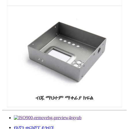
ብጁ ማህተም ማቀፊያ ክፍል
የእኛን ወርክሾፕ ይጎብኙ