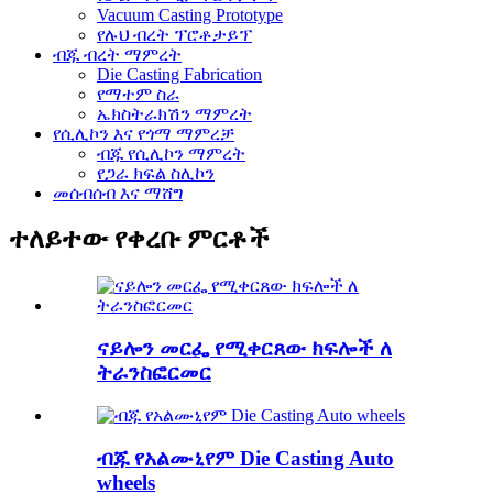
Vacuum Casting Prototype
የሉህ ብረት ፕሮቶታይፕ
ብጁ ብረት ማምረት
Die Casting Fabrication
የማተም ስራ
ኤክስትራክሽን ማምረት
የሲሊኮን እና የጎማ ማምረቻ
ብጁ የሲሊኮን ማምረት
የጋራ ክፍል ስሊኮን
መሰብሰብ እና ማሸግ
ተለይተው የቀረቡ ምርቶች
ናይሎን መርፌ የሚቀርጸው ክፍሎች ለ
ትራንስፎርመር
ብጁ የአልሙኒየም Die Casting Auto
wheels