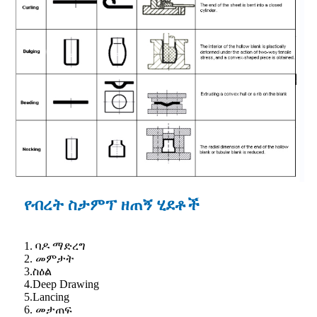
የብረት ስታምፕ ዘጠኝ ሂደቶች
1. ባዶ ማድረግ
2. መምታት
3.ስዕል
4.Deep Drawing
5.Lancing
6. መታጠፍ