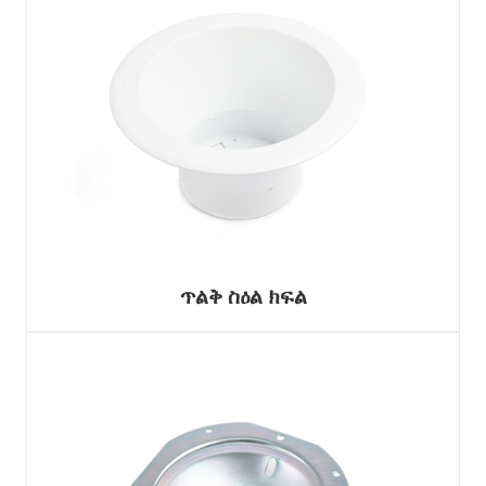
ጥልቅ ስዕል ክፍል