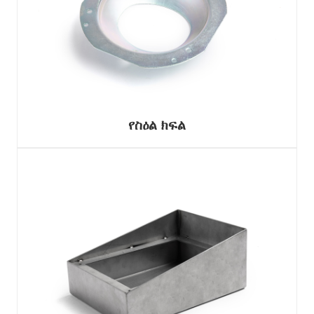
የስዕል ክፍል