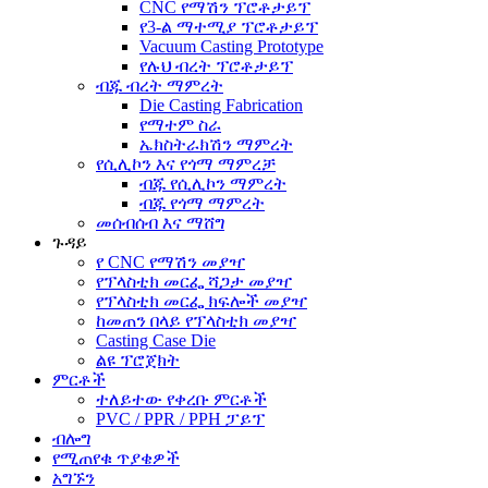
CNC የማሽን ፕሮቶታይፕ
የ3-ል ማተሚያ ፕሮቶታይፕ
Vacuum Casting Prototype
የሉህ ብረት ፕሮቶታይፕ
ብጁ ብረት ማምረት
Die Casting Fabrication
የማተም ስራ
ኤክስትራክሽን ማምረት
የሲሊኮን እና የጎማ ማምረቻ
ብጁ የሲሊኮን ማምረት
ብጁ የጎማ ማምረት
መሰብሰብ እና ማሸግ
ጉዳይ
የ CNC የማሽን መያዣ
የፕላስቲክ መርፌ ሻጋታ መያዣ
የፕላስቲክ መርፌ ክፍሎች መያዣ
ከመጠን በላይ የፕላስቲክ መያዣ
Casting Case Die
ልዩ ፕሮጀክት
ምርቶች
ተለይተው የቀረቡ ምርቶች
PVC / PPR / PPH ፓይፕ
ብሎግ
የሚጠየቁ ጥያቄዎች
አግኙን