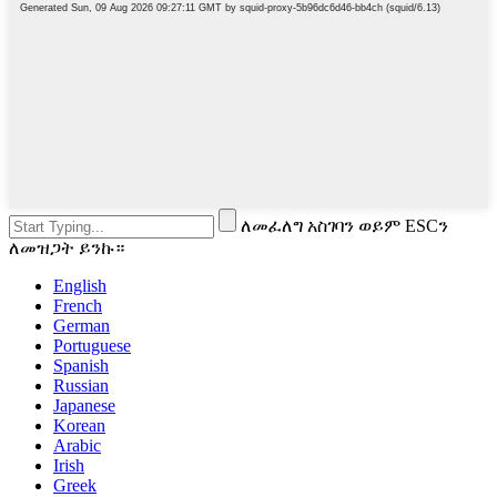
ለመፈለግ አስገባን ወይም ESCን
ለመዝጋት ይንኩ።
English
French
German
Portuguese
Spanish
Russian
Japanese
Korean
Arabic
Irish
Greek