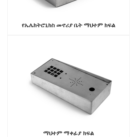
የኤሌክትሮኒክስ መኖሪያ ቤት ማህተም ክፍል
ማህተም ማቀፊያ ክፍል