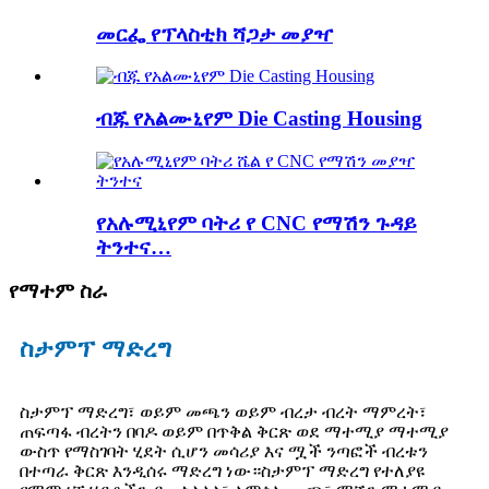
መርፌ የፕላስቲክ ሻጋታ መያዣ
ብጁ የአልሙኒየም Die Casting Housing
የአሉሚኒየም ባትሪ የ CNC የማሽን ጉዳይ
ትንተና…
የማተም ስራ
ስታምፕ ማድረግ
ስታምፕ ማድረግ፣ ወይም መጫን ወይም ብረታ ብረት ማምረት፣
ጠፍጣፋ ብረትን በባዶ ወይም በጥቅል ቅርጽ ወደ ማተሚያ ማተሚያ
ውስጥ የማስገባት ሂደት ሲሆን መሳሪያ እና ሟች ንጣፎች ብረቱን
በተጣራ ቅርጽ እንዲሰሩ ማድረግ ነው።ስታምፕ ማድረግ የተለያዩ