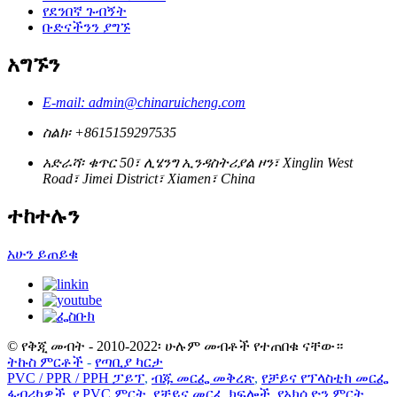
የደንበኛ ጉብኝት
ቡድናችንን ያግኙ
አግኙን
E-mail: admin@chinaruicheng.com
ስልክ፡ +8615159297535
አድራሻ፡ ቁጥር 50፣ ሊሄንግ ኢንዳስትሪያል ዞን፣ Xinglin West
Road፣ Jimei District፣ Xiamen፣ China
ተከተሉን
አሁን ይጠይቁ
© የቅጂ መብት - 2010-2022፡ ሁሉም መብቶች የተጠበቁ ናቸው።
ትኩስ ምርቶች
-
የጣቢያ ካርታ
PVC / PPR / PPH ፓይፕ
,
ብጁ መርፌ መቅረጽ
,
የቻይና የፕላስቲክ መርፌ
ፋብሪካዎች
,
የ PVC ምርት
,
የቻይና መርፌ ክፍሎች
,
የአክሲዮን ምርት
,