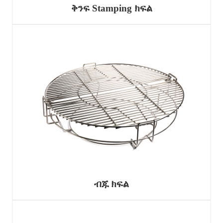
ቅንፍ Stamping ክፍል
ብጁ ክፍል