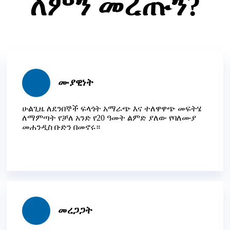
ለምን መረጡን?
ሙያዊነት
ሁልጊዜ ለደንበኞች ፍላጎት አማራጭ እና ተለዋዋጭ መፍትሄ
ለማምጣት የቻለ አንድ የ20 ዓመት ልምድ ያለው የባለሙያ
መሐንዲስ ቡድን በመኖሩ።
መረጋጋት