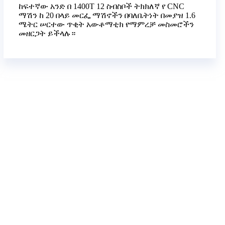
ከፍተኛው አንድ በ 1400T 12 ስብስቦች ትክክለኛ የ CNC
ማሽን ከ 20 በላይ መርፌ ማሽኖችን በባለቤትነት በመያዝ 1.6
ሜትር ሠርተው ጥቂት አውቶማቲክ የማምረቻ መስመሮችን
መዘርጋት ይችላሉ።