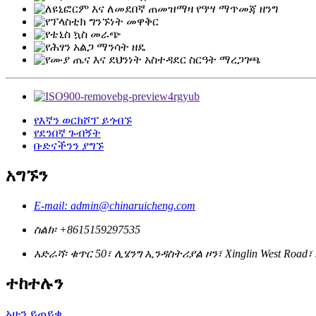
የእኛን ወርክሾፕ ይጎብኙ
የደንበኛ ጉብኝት
ቡድናችንን ያግኙ
አግኙን
E-mail: admin@chinaruicheng.com
ስልክ፡ +8615159297535
አድራሻ፡ ቁጥር 50፣ ሊሄንግ ኢንዳስትሪያል ዞን፣ Xinglin West Road፣ Ji
ተከተሉን
አሁን ይጠይቁ