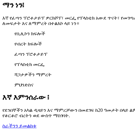
ማን ነን፧
እኛ የፈጣን ፕሮቶታይፕ ዎርክሾፕ፣ መርፌ የፕላስቲክ አውደ ጥናት፣ የመገጣ
ለመፍታት እና ለማምረት በተልእኮ ላይ ነን።
የሲሊኮን ክፍሎች
የብረት ክፍሎች
ፈጣን ፕሮቶታይፕ
የፕላስቲክ መርፌ
ሻጋታዎችን ማምረት
ምህንድስና
እኛ እምንሰራው ፧
የደንበኞችን አካል ዲዛይን እና ማምረቻውን በመደገፍ ከ20 ዓመታት በላይ
የቆርቆሮ ብረትን ወደ ውስጥ ማስገባት.
ስራችንን ይመልከቱ