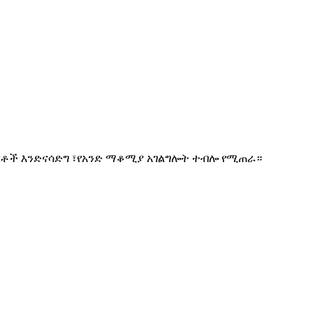
ምርቶች እንድናሳድግ ፣የአንድ ማቆሚያ አገልግሎት ተብሎ የሚጠራ።