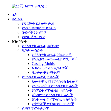
ቤት
ስለ እኛ
የድርጅቱ ህይወት ታሪክ
የእኛን ወርክሾፕ ይጎብኙ
ቡድናችንን ያግኙ
የደንበኛ ጉብኝት
አገልግሎት
የፕላስቲክ መርፌ መቅረጽ
ሻጋታ መስራት
የፕላስቲክ መርፌ ሻጋታዎች
የሲሊኮን መጭመቂያ ሻጋታዎች
Casting Molds
ኤክስትራክሽን ሻጋታዎች
ሻጋታዎችን ማተም
የፕላስቲክ መርፌ ክፍሎች
አውቶሞቲቭ የፕላስቲክ ክፍሎች
የኢንዱስትሪ የፕላስቲክ ክፍሎች
የስፖርት የፕላስቲክ ክፍሎች
የሕክምና የፕላስቲክ ክፍሎች
የቤት ውስጥ የፕላስቲክ ክፍሎች
የሸማቾች የፕላስቲክ ክፍሎች
ፈጣን ፕሮቶታይፕ