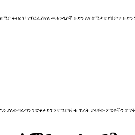
ጠሚያ ፋብሪካ፣ የፕሮፌሽናል መሐንዲሶች ቡድን እና ስሜታዊ የሽያጭ ቡድን ነ
 ልምድ ያለው።ፈጣን ፕሮቶታይፕን የሚያካትቱ ጥራት ያላቸው ምርቶችን በማቅረ