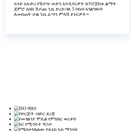
አንድ አፍቃሪ የሽያጭ ቡድን እንዲኖርዎት ከፕሮጀክቱ ልማት
ጀምሮ እስከ ሽያጩ ጊዜ ድረስ ባለ 5 ኮከብ አገልግሎት
ለመስጠት ሁል ጊዜ ፈጣን ምላሽ ይኑርዎት።