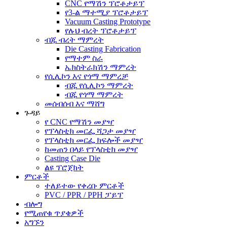
CNC የማሽን ፕሮቶታይፕ
የ3-ል ማተሚያ ፕሮቶታይፕ
Vacuum Casting Prototype
የሉህ ብረት ፕሮቶታይፕ
ብጁ ብረት ማምረት
Die Casting Fabrication
የማተም ስራ
ኤክስትራክሽን ማምረት
የሲሊኮን እና የጎማ ማምረቻ
ብጁ የሲሊኮን ማምረት
ብጁ የጎማ ማምረት
መሰብሰብ እና ማሸግ
ጉዳይ
የ CNC የማሽን መያዣ
የፕላስቲክ መርፌ ሻጋታ መያዣ
የፕላስቲክ መርፌ ክፍሎች መያዣ
ከመጠን በላይ የፕላስቲክ መያዣ
Casting Case Die
ልዩ ፕሮጀክት
ምርቶች
ተለይተው የቀረቡ ምርቶች
PVC / PPR / PPH ፓይፕ
ብሎግ
የሚጠየቁ ጥያቄዎች
አግኙን