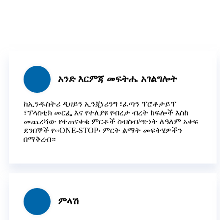
አንድ እርምጃ መፍትሔ አገልግሎት
ከኢንዱስትሪ ዲዛይን ኢንጂነሪንግ ፣ፈጣን ፕሮቶታይፕ
፣ፕላስቲክ መርፌ እና የተለያዩ የብረታ ብረት ክፍሎች እስከ
መጨረሻው የተጠናቀቁ ምርቶች ስብስብ/ጭነት ለዓለም አቀፍ
ደንበኞች የ‹‹ONE-STOP› ምርት ልማት መፍትሄዎችን
በማቅረብ።
ምላሽ