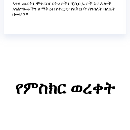
እንደ ጨርቅ፣ ሞተርስ፣ ባትሪዎች፣ ፒሲቢኤዎች እና ሌሎች
አገልግሎቶችን ለማቅረብ የተረጋጋ የአቅርቦት ሰንሰለት ባለቤት
በመሆን።
የምስክር ወረቀት