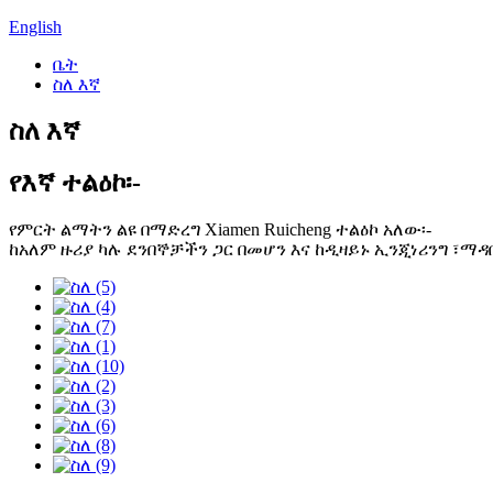
English
ቤት
ስለ እኛ
ስለ እኛ
የእኛ ተልዕኮ፡-
የምርት ልማትን ልዩ በማድረግ Xiamen Ruicheng ተልዕኮ አለው፡-
ከአለም ዙሪያ ካሉ ደንበኞቻችን ጋር በመሆን እና ከዲዛይኑ ኢንጂነሪንግ 