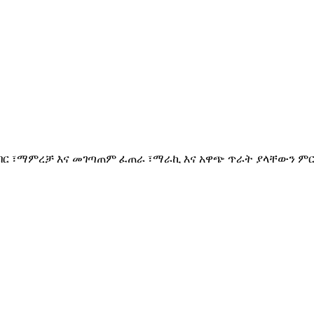
፣ማዳበር ፣ማምረቻ እና መገጣጠም ፈጠራ ፣ማራኪ እና አዋጭ ጥራት ያላቸውን 