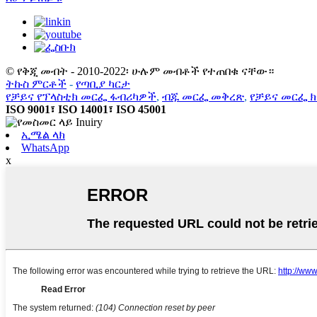
© የቅጂ መብት - 2010-2022፡ ሁሉም መብቶች የተጠበቁ ናቸው።
ትኩስ ምርቶች
-
የጣቢያ ካርታ
የቻይና የፕላስቲክ መርፌ ፋብሪካዎች
,
ብጁ መርፌ መቅረጽ
,
የቻይና መርፌ 
ISO 9001፣ ISO 14001፣ ISO 45001
ኢሜል ላክ
WhatsApp
x