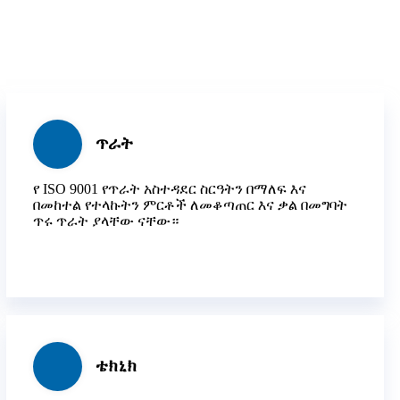
ጥራት
የ ISO 9001 የጥራት አስተዳደር ስርዓትን በማለፍ እና
በመከተል የተላኩትን ምርቶች ለመቆጣጠር እና ቃል በመግባት
ጥሩ ጥራት ያላቸው ናቸው።
ቴክኒክ