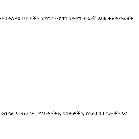
ን የተለያዩ ምርቶችን ከፕሮቶታይፕ፣ ከትንሽ ጥራዞች እስከ ትልቅ ጥራዞች
ብ ላይ አተኩረናል።ፕላስቲኮችን, ሻጋታዎችን, የሲሊኮን ክፍሎችን እና