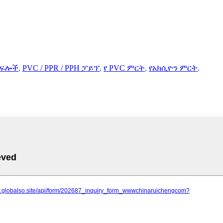
ክፍሎች
,
PVC / PPR / PPH ፓይፕ
,
የ PVC ምርት
,
የአክሲዮን ምርት
,